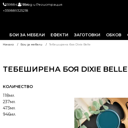
+359884212964
Вход и Регистрация
+359889325218
БОИ ЗА МЕБЕЛИ
ЕФЕКТИ
ЗАГОТОВКИ
ОБКОВ
Начало
Бои за мебели
Тебеширена боя Dixie Belle
ТЕБЕШИРЕНА БОЯ DIXIE BELLE
КОЛИЧЕСТВО
118мл
237мл
473мл
946мл