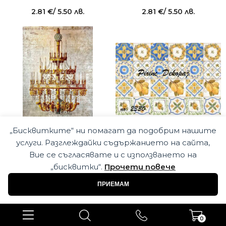
2.81
€
/ 5.50 лв.
2.81
€
/ 5.50 лв.
„Бисквитките“ ни помагат да подобрим нашите
ДЕКУПАЖНА ХАРТИЯ 32 Х 45
ДЕКУПАЖНА ХАРТИЯ 32 Х 45
услуги. Разглеждайки съдържанието на сайта,
СМ
СМ
Вие се съгласявате и с използването на
2.81
€
/ 5.50 лв.
2.55
€
/ 4.99 лв.
„бисквитки“.
Прочети повече
ПРИЕМАМ
0