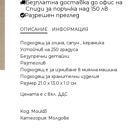
Цветна
Безплатна доставка до офис на
градина
Спиди за поръчка над 150 лв
Разрешен преглед
ОПИСАНИЕ
ИНФОРМАЦИЯ
Подходящ за глина, сапун , керамика
Устойчив на 250 градуса
Безупречни детайли
Разтеглив
Подходящ е за измиване в миялна машина
Подходящ за хранителни изделия
Размер 21.0 х 13.0 х 1.0 см
Цената е с вкл. ДДС
Код:
Мould3
Категория:
Молдове