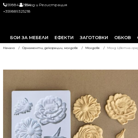
+359884212964
Вход и Регистрация
+359889325218
БОИ ЗА МЕБЕЛИ
ЕФЕКТИ
ЗАГОТОВКИ
ОБКОВ
Начало
Орнаменти, декорации, молдове
Молдове
Молд Цветна гра