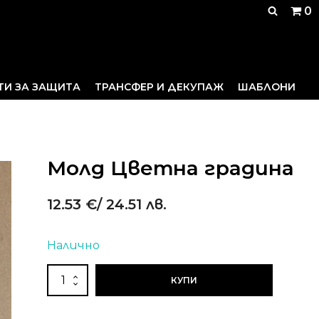
0
ТИ ЗА ЗАЩИТА
ТРАНСФЕР И ДЕКУПАЖ
ШАБЛОНИ
Молд Цветна градина
12.53
€
/ 24.51 лв.
Налично
Alternative:
количество
КУПИ
за
Молд