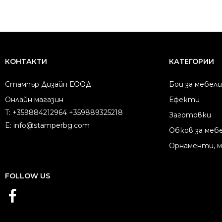
КОНТАКТИ
КАТЕГОРИИ
Стампър Дизайн ЕООД
Бои за мебели
Онлайн магазин
Ефекти
T:
+359884212964 +359889325218
Заготовки
E:
info@stamperbg.com
Обков за меб
Орнаменти, 
FOLLOW US