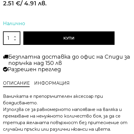
2.51
€
/ 4.91 лв.
Налично
Alternative:
количество
КУПИ
за
Ваничка
за
Безплатна доставка до офис на Спиди за
боя
поръчка над 150 лв
15
Разрешен преглед
х
32
ОПИСАНИЕ
ИНФОРМАЦИЯ
см
Ваничката е препоръчителен аксесоар при
боядисването.
Използва се за равномерното напояване на валяка и
премахване на ненужното количество боя, за да се
третира желаната повърхност без притеснение от
случайни пръски или различни нюанси на цвета.