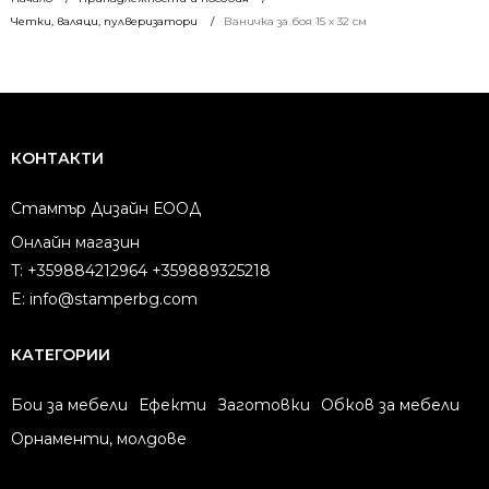
Четки, валяци, пулверизатори
Ваничка за боя 15 х 32 см
КОНТАКТИ
Стампър Дизайн ЕООД
Онлайн магазин
T:
+359884212964 +359889325218
E:
info@stamperbg.com
КАТЕГОРИИ
Бои за мебели
Ефекти
Заготовки
Обков за мебели
Орнаменти, молдове