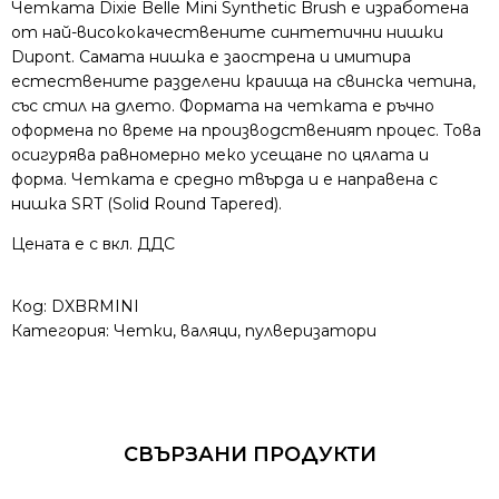
Четката Dixie Belle Mini Synthetic Brush е изработена
от най-висококачествените синтетични нишки
Dupont. Самата нишка е заострена и имитира
естествените разделени краища на свинска четина,
със стил на длето. Формата на четката е ръчно
оформена по време на производственият процес. Това
осигурява равномерно меко усещане по цялата и
форма. Четката е средно твърда и е направена с
нишка SRT (Solid Round Tapered).
Цената е с вкл. ДДС
Код:
DXBRMINI
Категория:
Четки, валяци, пулверизатори
СВЪРЗАНИ ПРОДУКТИ