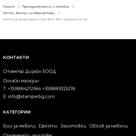
Начало
Принадлежности и пособия
Четки, валяци, пулверизатори
Четка за боядисване Dixie Belle Mini Synthetic Brush
КОНТАКТИ
Стампър Дизайн ЕООД
Онлайн магазин
T:
+359884212964 +359889325218
E:
info@stamperbg.com
КАТЕГОРИИ
Бои за мебели
Ефекти
Заготовки
Обков за мебели
Орнаменти, молдове