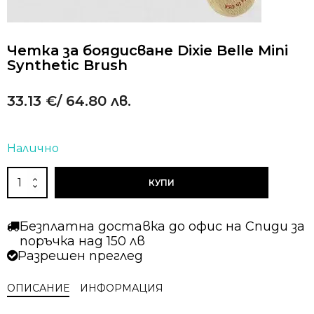
Четка за боядисване Dixie Belle Mini
Synthetic Brush
33.13
€
/ 64.80 лв.
Налично
Alternative:
количество
КУПИ
за
Четка
за
Безплатна доставка до офис на Спиди за
боядисване
поръчка над 150 лв
Dixie
Разрешен преглед
Belle
Mini
ОПИСАНИЕ
ИНФОРМАЦИЯ
Synthetic
Brush